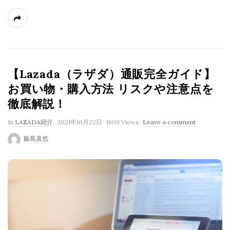
【Lazada（ラザダ）通販完全ガイド】
お買い物・購入方法 リスクや注意点を
徹底解説！
P
In
LAZADA紹介
2021年10月22日
1609 Views
Leave a comment
u
飯島直也
b
l
i
s
h
D