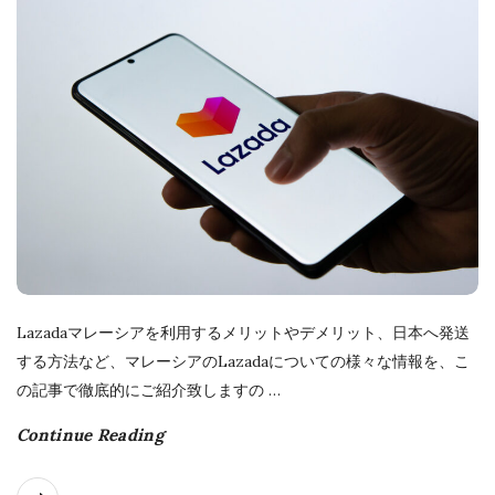
i
s
h
D
a
t
e
Lazadaマレーシアを利用するメリットやデメリット、日本へ発送
する方法など、マレーシアのLazadaについての様々な情報を、こ
の記事で徹底的にご紹介致しますの
…
Continue Reading