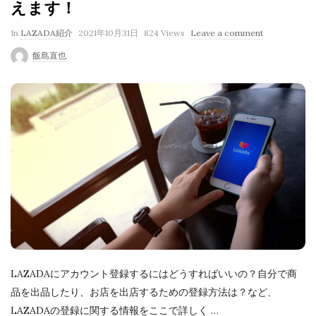
えます！
P
In
LAZADA紹介
2021年10月31日
824 Views
Leave a comment
u
飯島直也
b
l
i
s
h
D
a
t
e
LAZADAにアカウント登録するにはどうすればいいの？自分で商
品を出品したり、お店を出店するための登録方法は？など、
LAZADAの登録に関する情報をここで詳しく
…