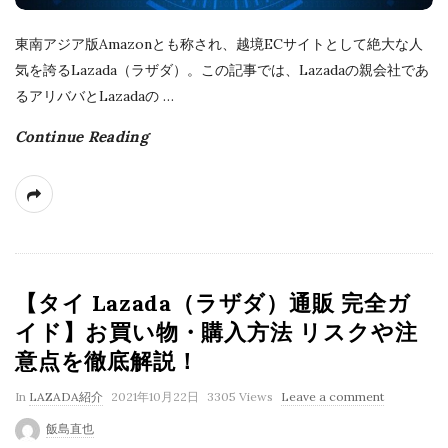
東南アジア版Amazonとも称され、越境ECサイトとして絶大な人
気を誇るLazada（ラザダ）。この記事では、Lazadaの親会社であ
るアリババとLazadaの
…
Continue Reading
【タイ Lazada（ラザダ）通販 完全ガ
イド】お買い物・購入方法 リスクや注
意点を徹底解説！
P
In
LAZADA紹介
2021年10月22日
3305 Views
Leave a comment
u
飯島直也