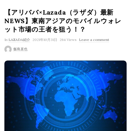
【アリババ×Lazada（ラザダ）最新
NEWS】東南アジアのモバイルウォレ
ット市場の王者を狙う！？
P
In
LAZADA紹介
2021年10月31日
264 Views
Leave a comment
u
飯島直也
b
l
i
s
h
D
a
t
e