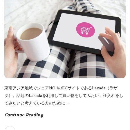
l
i
s
h
D
a
t
e
東南アジア地域でシェアNO.1のECサイトであるLazada（ラザ
ダ）。話題のLazadaを利用して買い物をしてみたい、仕入れをし
てみたいと考えている方のために
…
Continue Reading