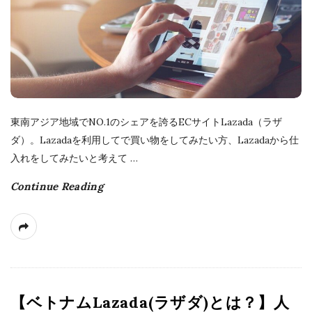
a
t
e
東南アジア地域でNO.1のシェアを誇るECサイトLazada（ラザ
ダ）。Lazadaを利用してで買い物をしてみたい方、Lazadaから仕
入れをしてみたいと考えて
…
Continue Reading
【ベトナムLazada(ラザダ)とは？】人