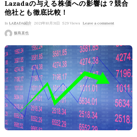
Lazadaの与える株価への影響は？競合
他社とも徹底比較！
P
In
LAZADA紹介
2021年10月31日
529 Views
Leave a comment
u
飯島直也
b
l
i
s
h
D
a
t
e