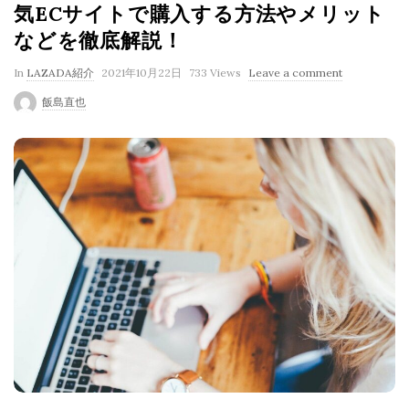
気ECサイトで購入する方法やメリット
などを徹底解説！
P
In
LAZADA紹介
2021年10月22日
733 Views
Leave a comment
u
飯島直也
b
l
i
s
h
D
a
t
e