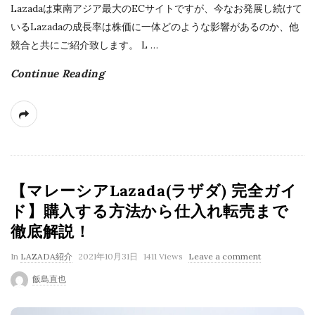
Lazadaは東南アジア最大のECサイトですが、今なお発展し続けて
いるLazadaの成長率は株価に一体どのような影響があるのか、他
競合と共にご紹介致します。 L
…
Continue Reading
【マレーシアLazada(ラザダ) 完全ガイ
ド】購入する方法から仕入れ転売まで
徹底解説！
P
In
LAZADA紹介
2021年10月31日
1411 Views
Leave a comment
u
飯島直也
b
l