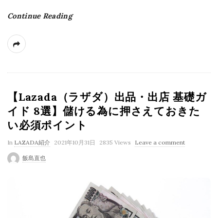
Continue Reading
【Lazada（ラザダ）出品・出店 基礎ガ
イド 8選】儲ける為に押さえておきた
い必須ポイント
P
In
LAZADA紹介
2021年10月31日
2835 Views
Leave a comment
u
飯島直也
b
l
i
s