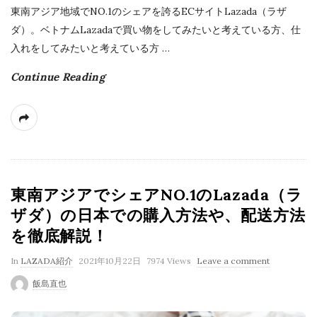
東南アジア地域でNO.1のシェアを誇るECサイトLazada（ラザ
ダ）。ベトナムLazadaで買い物をしてみたいと考えている方、仕
入れをしてみたいと考えている方
…
Continue Reading
東南アジアでシェアNO.1のLazada（ラ
ザダ）の日本での購入方法や、配送方法
を徹底解説！
P
In
LAZADA紹介
2021年10月22日
7974 Views
Leave a comment
u
飯島直也
b