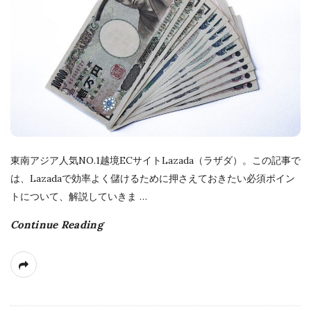
h
D
a
t
e
東南アジア人気NO.1越境ECサイトLazada（ラザダ）。この記事で
は、Lazadaで効率よく儲けるために押さえておきたい必須ポイン
トについて、解説していきま
…
Continue Reading