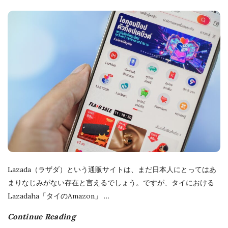
b
l
i
s
h
D
a
t
e
Lazada（ラザダ）という通販サイトは、まだ日本人にとってはあ
まりなじみがない存在と言えるでしょう。ですが、タイにおける
Lazadaha「タイのAmazon」
…
Continue Reading