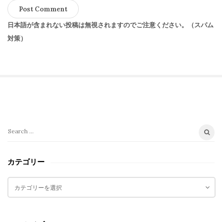
日本語が含まれない投稿は無視されますのでご注意ください。（スパム
対策）
S
i
t
S
e
e
a
S
カテゴリー
r
i
c
カ
d
h
テ
e
f
ゴ
b
o
リ