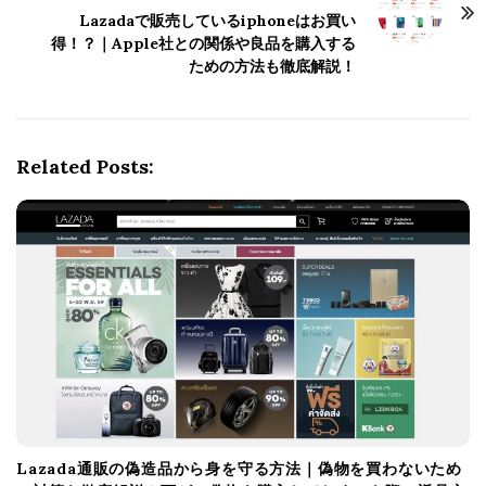
a
Lazadaで販売しているiphoneはお買い
v
得！？｜Apple社との関係や良品を購入する
i
ための方法も徹底解説！
g
a
t
Related Posts:
i
o
n
Lazada通販の偽造品から身を守る方法｜偽物を買わないため