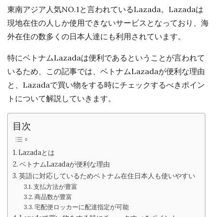
u
東南アジア人気NO.1と言われているLazada。Lazadaは
b
現地在住の人しか使用できないサービスとなっており、海
l
外在住の数多くの日本人達にも利用されています。
i
s
特にベトナムLazadaは便利であるということが言われて
h
いるため、この記事では、ベトナムLazadaが便利な理由
D
と、Lazadaで買い物をする時にチェックするべきポイン
a
トについて解説していきます。
t
e
目次
Lazadaとは
ベトナムLazadaが便利な理由
英語に対応しているためベトナム在住日本人も使いやすい
支払方法が豊富
商品数が豊富
宅配便ロッカーに配達指定が可能