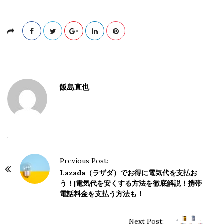
飯島直也
P
Previous Post:
o
Lazada（ラザダ）でお得に電気代を支払お
う！|電気代を安くする方法を徹底解説！携帯
s
電話料金を支払う方法も！
t
N
Next Post: