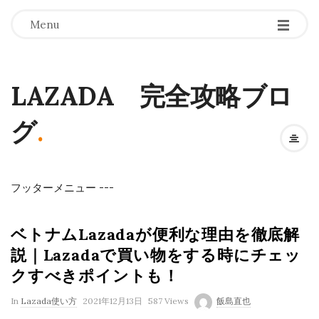
Menu
LAZADA 完全攻略ブロ
グ
.
フッターメニュー
-
-
-
ベトナムLazadaが便利な理由を徹底解
説｜Lazadaで買い物をする時にチェッ
クすべきポイントも！
P
In
Lazada使い方
2021年12月13日
587 Views
飯島直也