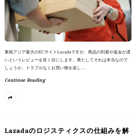
a
t
e
東南アジア最大のECサイトLazadaですが、商品の到着や返金が遅
いというレビューを良く目にします。果たしてそれは本当なので
しょうか。トラブルなくお買い物を楽し
…
Continue Reading
Lazadaのロジスティクスの仕組みを解