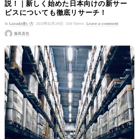
説！｜新しく始めた日本向けの新サー
ビスについても徹底リサーチ！
P
In
Lazada使い方
2021年12月20日
326 Views
Leave a comment
u
飯島直也
b
l
i
s
h
D
a
t
e