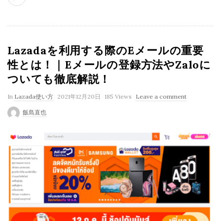
Lazadaを利用する際のEメールの重要
性とは！｜Eメールの登録方法やZaloに
ついても徹底解説！
P
In
Lazada使い方
2021年12月20日
185 Views
Leave a comment
u
飯島直也
b
l
i
s
h
D
a
t