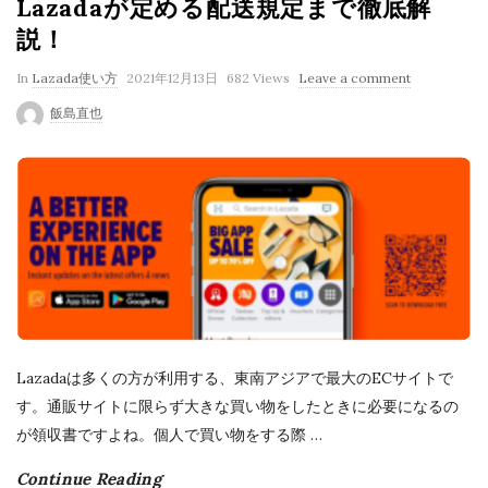
Lazadaが定める配送規定まで徹底解
説！
P
In
Lazada使い方
2021年12月13日
682 Views
Leave a comment
u
飯島直也
b
l
i
s
h
D
a
t
e
Lazadaは多くの方が利用する、東南アジアで最大のECサイトで
す。通販サイトに限らず大きな買い物をしたときに必要になるの
が領収書ですよね。個人で買い物をする際
…
Continue Reading