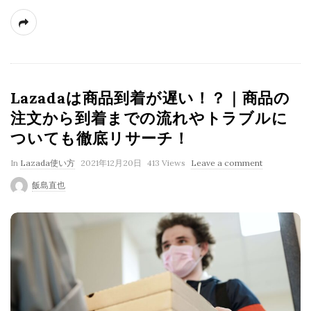
Lazadaは商品到着が遅い！？｜商品の
注文から到着までの流れやトラブルに
ついても徹底リサーチ！
P
In
Lazada使い方
2021年12月20日
413 Views
Leave a comment
u
飯島直也
b
l
i
s
h
D