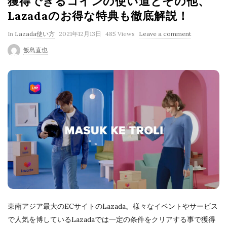
獲得できるコインの使い道とその他、
Lazadaのお得な特典も徹底解説！
P
In
Lazada使い方
2021年12月13日
485 Views
Leave a comment
u
飯島直也
b
l
i
s
h
D
a
t
e
東南アジア最大のECサイトのLazada。様々なイベントやサービス
で人気を博しているLazadaでは一定の条件をクリアする事で獲得