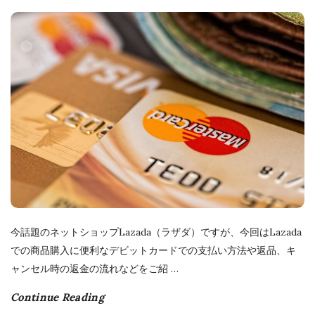
l
i
s
h
D
a
t
e
今話題のネットショップLazada（ラザダ）ですが、今回はLazada
での商品購入に便利なデビットカードでの支払い方法や返品、キ
ャンセル時の返金の流れなどをご紹
…
Continue Reading