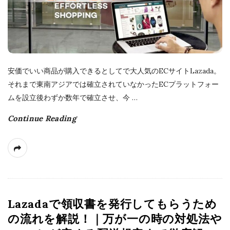
h
D
a
t
e
安価でいい商品が購入できるとしてで大人気のECサイトLazada。
それまで東南アジアでは確立されていなかったECプラットフォー
ムを設立後わずか数年で確立させ、今
…
Continue Reading
Lazadaで領収書を発行してもらうため
の流れを解説！｜万が一の時の対処法や