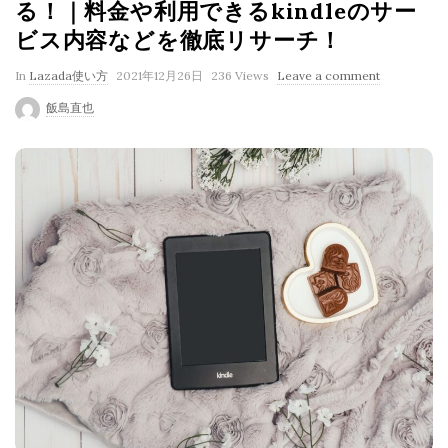
る！｜料金や利用できるkindleのサー
ビス内容などを徹底リサーチ！
P
In
Lazada使い方
2021年12月26日
236 Views
Leave a comment
u
飯島直也
b
l
i
s
h
D
a
t
e