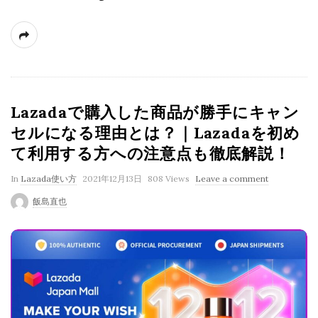
Lazadaで購入した商品が勝手にキャン
セルになる理由とは？｜Lazadaを初め
て利用する方への注意点も徹底解説！
P
In
Lazada使い方
2021年12月13日
808 Views
Leave a comment
u
飯島直也
b
l
i
s
h
D