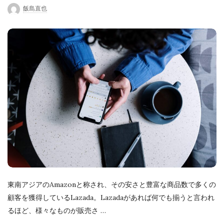
u
飯島直也
b
l
i
s
h
D
a
t
e
東南アジアのAmazonと称され、その安さと豊富な商品数で多くの
顧客を獲得しているLazada。Lazadaがあれば何でも揃うと言われ
るほど、様々なものが販売さ
…