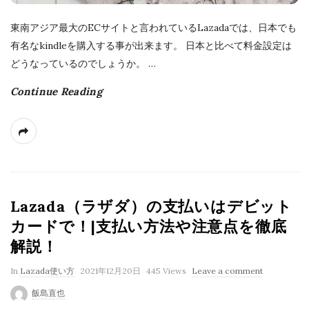
東南アジア最大のECサイトと言われているLazadaでは、日本でも
有名なkindleを購入する事が出来ます。 日本と比べて料金設定は
どうなっているのでしょうか。
…
Continue Reading
Lazada（ラザダ）の支払いはデビット
カードで！|支払い方法や注意点を徹底
解説！
P
In
Lazada使い方
2021年12月20日
445 Views
Leave a comment
u
飯島直也
b