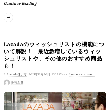
Continue Reading
Lazadaのウィッシュリストの機能につ
いて解説！｜最近急増しているウィッ
シュリストや、その他のおすすめ商品
も！
P
In
Lazada使い方
2021年12月20日
1362 Views
Leave a comment
u
飯島直也
b
l
i
s